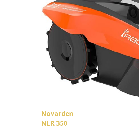
Novarden
NLR 350