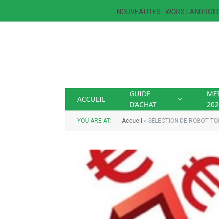
TENDANCE
NOUVEAUTES : WORX LANDROID 
GUIDE
ME
ACCUEIL
D’ACHAT
202
YOU ARE AT:
Accueil
»
SÉLECTION DE ROBOT TO