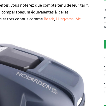
fois, vous noterez que compte tenu de leur tarif,
R
i comparables, ni équivalentes à celles
és et très connus comme
,
,
T
Bosch
Husqvarna
Mc
A
<
<
<
<
<