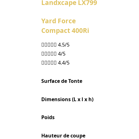
Landxcape LX799
Yard Force
Compact 400Ri





4.5/5





4/5





4.4/5
Surface de Tonte
Dimensions (L x l x h)
Poids
Hauteur de coupe